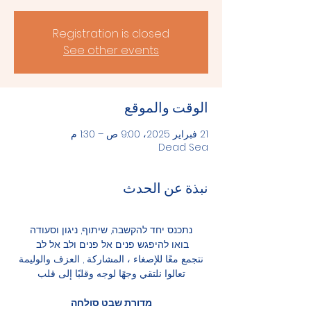
Registration is closed
See other events
الوقت والموقع
21 فبراير 2025، 9:00 ص – 1:30 م
Dead Sea
نبذة عن الحدث
נתכנס יחד להקשבה, שיתוף, ניגון וסעודה
בואו להיפגש פנים אל פנים ולב אל לב 
نتجمع معًا للإصغاء ، المشاركة , العزف والوليمة
تعالوا نلتقي وجهًا لوجه وقلبًا إلى قلب
מדורת שבט סולחה